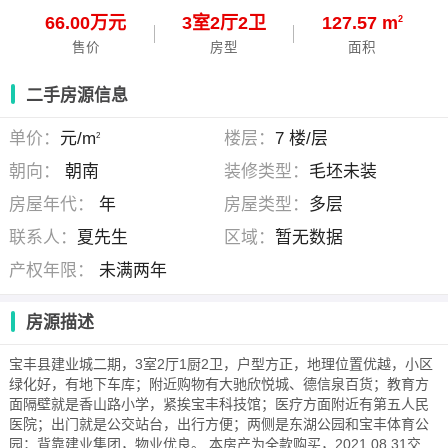
66.00万元
3
室
2
厅
2
卫
127.57 m
2
售价
房型
面积
二手房源信息
单价：
元/m
楼层：
7 楼/层
2
朝向：
朝南
装修类型：
毛坯未装
房屋年代：
年
房屋类型：
多层
联系人：
夏先生
区域：
暂无数据
产权年限：
未满两年
房源描述
宝丰县建业城二期，3室2厅1厨2卫，户型方正，地理位置优越，小区
绿化好，有地下车库；附近购物有大驰欣悦城、德信泉百货；教育方
面隔壁就是香山路小学，紧挨宝丰科技馆；医疗方面附近有第五人民
医院；出门就是公交站台，出行方便；两侧是东湖公园和宝丰体育公
园；背靠建业集团，物业优良。 本房产为全款购买，2021.08.31交