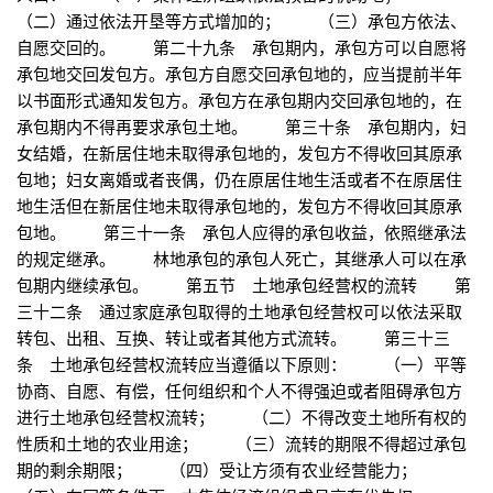
（二）通过依法开垦等方式增加的； （三）承包方依法、
自愿交回的。 第二十九条 承包期内，承包方可以自愿将
承包地交回发包方。承包方自愿交回承包地的，应当提前半年
以书面形式通知发包方。承包方在承包期内交回承包地的，在
承包期内不得再要求承包土地。 第三十条 承包期内，妇
女结婚，在新居住地未取得承包地的，发包方不得收回其原承
包地；妇女离婚或者丧偶，仍在原居住地生活或者不在原居住
地生活但在新居住地未取得承包地的，发包方不得收回其原承
包地。 第三十一条 承包人应得的承包收益，依照继承法
的规定继承。 林地承包的承包人死亡，其继承人可以在承
包期内继续承包。 第五节 土地承包经营权的流转 第
三十二条 通过家庭承包取得的土地承包经营权可以依法采取
转包、出租、互换、转让或者其他方式流转。 第三十三
条 土地承包经营权流转应当遵循以下原则： （一）平等
协商、自愿、有偿，任何组织和个人不得强迫或者阻碍承包方
进行土地承包经营权流转； （二）不得改变土地所有权的
性质和土地的农业用途； （三）流转的期限不得超过承包
期的剩余期限； （四）受让方须有农业经营能力；