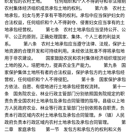
织发包的农村土地。 任何组织和个人不得剥夺和非法限制
农村集体经济组织成员承包土地的权利。 第六条 农村土
地承包，妇女与男子享有平等的权利。承包中应当保护妇女的
合法权益，任何组织和个人不得剥夺、侵害妇女应当享有的土
地承包经营权。 第七条 农村土地承包应当坚持公开、公
平、公正的原则，正确处理国家、集体、个人三者的利益关
系。 第八条 农村土地承包应当遵守法律、法规，保护土
地资源的合理开发和可持续利用。未经依法批准不得将承包地
用于非农建设。 国家鼓励农民和农村集体经济组织增加对
土地的投入，培肥地力，提高农业生产能力。 第九条 国
家保护集体土地所有者的合法权益，保护承包方的土地承包经
营权，任何组织和个人不得侵犯。 第十条 国家保护承包
方依法、自愿、有偿地进行土地承包经营权流转。 第十一
条 国务院农业、林业行政主管部门分别依照国务院规定的职
责负责全国农村土地承包及承包合同管理的指导。县级以上地
方人民政府农业、林业等行政主管部门分别依照各自职责，负
责本行政区域内农村土地承包及承包合同管理。乡（镇）人民
政府负责本行政区域内农村土地承包及承包合同管理。 第
二章 家庭承包 第一节 发包方和承包方的权利和义务