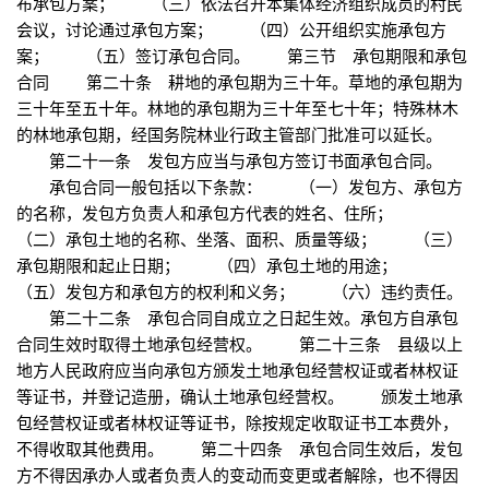
布承包方案； （三）依法召开本集体经济组织成员的村民
会议，讨论通过承包方案； （四）公开组织实施承包方
案； （五）签订承包合同。 第三节 承包期限和承包
合同 第二十条 耕地的承包期为三十年。草地的承包期为
三十年至五十年。林地的承包期为三十年至七十年；特殊林木
的林地承包期，经国务院林业行政主管部门批准可以延长。
第二十一条 发包方应当与承包方签订书面承包合同。
承包合同一般包括以下条款： （一）发包方、承包方
的名称，发包方负责人和承包方代表的姓名、住所；
（二）承包土地的名称、坐落、面积、质量等级； （三）
承包期限和起止日期； （四）承包土地的用途；
（五）发包方和承包方的权利和义务； （六）违约责任。
第二十二条 承包合同自成立之日起生效。承包方自承包
合同生效时取得土地承包经营权。 第二十三条 县级以上
地方人民政府应当向承包方颁发土地承包经营权证或者林权证
等证书，并登记造册，确认土地承包经营权。 颁发土地承
包经营权证或者林权证等证书，除按规定收取证书工本费外，
不得收取其他费用。 第二十四条 承包合同生效后，发包
方不得因承办人或者负责人的变动而变更或者解除，也不得因