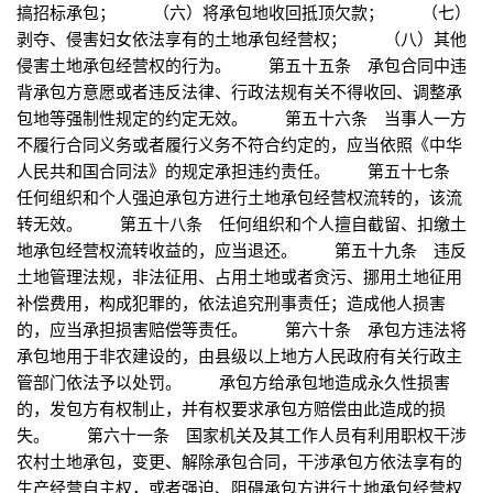
搞招标承包； （六）将承包地收回抵顶欠款； （七）
剥夺、侵害妇女依法享有的土地承包经营权； （八）其他
侵害土地承包经营权的行为。 第五十五条 承包合同中违
背承包方意愿或者违反法律、行政法规有关不得收回、调整承
包地等强制性规定的约定无效。 第五十六条 当事人一方
不履行合同义务或者履行义务不符合约定的，应当依照《中华
人民共和国合同法》的规定承担违约责任。 第五十七条
任何组织和个人强迫承包方进行土地承包经营权流转的，该流
转无效。 第五十八条 任何组织和个人擅自截留、扣缴土
地承包经营权流转收益的，应当退还。 第五十九条 违反
土地管理法规，非法征用、占用土地或者贪污、挪用土地征用
补偿费用，构成犯罪的，依法追究刑事责任；造成他人损害
的，应当承担损害赔偿等责任。 第六十条 承包方违法将
承包地用于非农建设的，由县级以上地方人民政府有关行政主
管部门依法予以处罚。 承包方给承包地造成永久性损害
的，发包方有权制止，并有权要求承包方赔偿由此造成的损
失。 第六十一条 国家机关及其工作人员有利用职权干涉
农村土地承包，变更、解除承包合同，干涉承包方依法享有的
生产经营自主权，或者强迫、阻碍承包方进行土地承包经营权