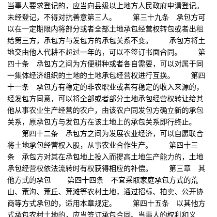
当事人要求登记的，应当向县级以上地方人民政府申请登记。
未经登记，不得对抗善意第三人。 第三十九条 承包方可
以在一定期限内将部分或者全部土地承包经营权转包或者出租
给第三方，承包方与发包方的承包关系不变。 承包方将土
地交由他人代耕不超过一年的，可以不签订书面合同。 第
四十条 承包方之间为方便耕种或者各自需要，可以对属于同
一集体经济组织的土地的土地承包经营权进行互换。 第四
十一条 承包方有稳定的非农职业或者有稳定的收入来源的，
经发包方同意，可以将全部或者部分土地承包经营权转让给其
他从事农业生产经营的农户，由该农户同发包方确立新的承包
关系，原承包方与发包方在该土地上的承包关系即行终止。
第四十二条 承包方之间为发展农业经济，可以自愿联合
将土地承包经营权入股，从事农业合作生产。 第四十三
条 承包方对其在承包地上投入而提高土地生产能力的，土地
承包经营权依法流转时有权获得相应的补偿。 第三章 其
他方式的承包 第四十四条 不宜采取家庭承包方式的荒
山、荒沟、荒丘、荒滩等农村土地，通过招标、拍卖、公开协
商等方式承包的，适用本章规定。 第四十五条 以其他方
式承包农村土地的，应当签订承包合同。当事人的权利和义