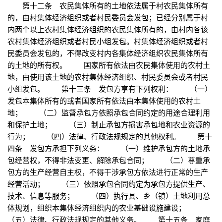
第十二条 农民集体所有的土地依法属于村农民集体所有
的，由村集体经济组织或者村民委员会发包；已经分别属于村
内两个以上农村集体经济组织的农民集体所有的，由村内各该
农村集体经济组织或者村民小组发包。村集体经济组织或者村
民委员会发包的，不得改变村内各集体经济组织农民集体所有
的土地的所有权。 国家所有依法由农民集体使用的农村土
地，由使用该土地的农村集体经济组织、村民委员会或者村民
小组发包。 第十三条 发包方享有下列权利： （一）
发包本集体所有的或者国家所有依法由本集体使用的农村土
地； （二）监督承包方依照承包合同约定的用途合理利用
和保护土地； （三）制止承包方损害承包地和农业资源的
行为； （四）法律、行政法规规定的其他权利。 第十
四条 发包方承担下列义务： （一）维护承包方的土地承
包经营权，不得非法变更、解除承包合同； （二）尊重承
包方的生产经营自主权，不得干涉承包方依法进行正常的生产
经营活动； （三）依照承包合同约定为承包方提供生产、
技术、信息等服务； （四）执行县、乡（镇）土地利用总
体规划，组织本集体经济组织内的农业基础设施建设；
（五）法律、行政法规规定的其他义务。 第十五条 家庭