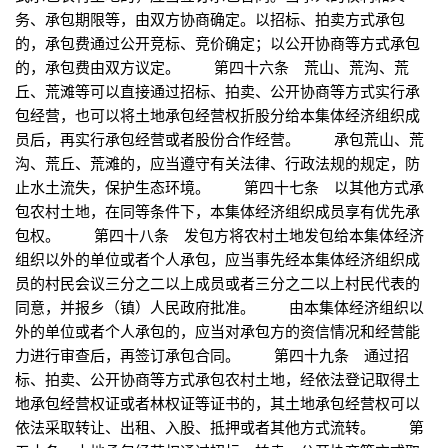
务、承包期限等，由双方协商确定。以招标、拍卖方式承包
的，承包费通过公开竞标、竞价确定；以公开协商等方式承包
的，承包费由双方议定。 第四十六条 荒山、荒沟、荒
丘、荒滩等可以直接通过招标、拍卖、公开协商等方式实行承
包经营，也可以将土地承包经营权折股分给本集体经济组织成
员后，再实行承包经营或者股份合作经营。 承包荒山、荒
沟、荒丘、荒滩的，应当遵守有关法律、行政法规的规定，防
止水土流失，保护生态环境。 第四十七条 以其他方式承
包农村土地，在同等条件下，本集体经济组织成员享有优先承
包权。 第四十八条 发包方将农村土地发包给本集体经济
组织以外的单位或者个人承包，应当事先经本集体经济组织成
员的村民会议三分之二以上成员或者三分之二以上村民代表的
同意，并报乡（镇）人民政府批准。 由本集体经济组织以
外的单位或者个人承包的，应当对承包方的资信情况和经营能
力进行审查后，再签订承包合同。 第四十九条 通过招
标、拍卖、公开协商等方式承包农村土地，经依法登记取得土
地承包经营权证或者林权证等证书的，其土地承包经营权可以
依法采取转让、出租、入股、抵押或者其他方式流转。 第