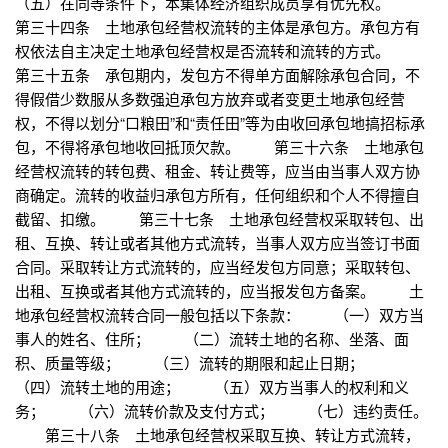
（五）在同等条件下，本集体经济组织成员享有优先权。
第三十四条 土地承包经营权流转的主体是承包方。承包方有
权依法自主决定土地承包经营权是否流转和流转的方式。
第三十五条 承包期内，发包方不得单方面解除承包合同，不
得假借少数服从多数强迫承包方放弃或者变更土地承包经营
权，不得以划分“口粮田”和“责任田”等为由收回承包地搞招标承
包，不得将承包地收回抵顶欠款。 第三十六条 土地承包
经营权流转的转包费、租金、转让费等，应当由当事人双方协
商确定。流转的收益归承包方所有，任何组织和个人不得擅自
截留、扣缴。 第三十七条 土地承包经营权采取转包、出
租、互换、转让或者其他方式流转，当事人双方应当签订书面
合同。采取转让方式流转的，应当经发包方同意；采取转包、
出租、互换或者其他方式流转的，应当报发包方备案。 土
地承包经营权流转合同一般包括以下条款： （一）双方当
事人的姓名、住所； （二）流转土地的名称、坐落、面
积、质量等级； （三）流转的期限和起止日期；
（四）流转土地的用途； （五）双方当事人的权利和义
务； （六）流转价款及支付方式； （七）违约责任。
第三十八条 土地承包经营权采取互换、转让方式流转，