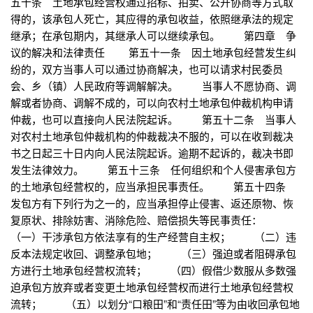
五十条 土地承包经营权通过招标、拍卖、公开协商等方式取
得的，该承包人死亡，其应得的承包收益，依照继承法的规定
继承；在承包期内，其继承人可以继续承包。 第四章 争
议的解决和法律责任 第五十一条 因土地承包经营发生纠
纷的，双方当事人可以通过协商解决，也可以请求村民委员
会、乡（镇）人民政府等调解解决。 当事人不愿协商、调
解或者协商、调解不成的，可以向农村土地承包仲裁机构申请
仲裁，也可以直接向人民法院起诉。 第五十二条 当事人
对农村土地承包仲裁机构的仲裁裁决不服的，可以在收到裁决
书之日起三十日内向人民法院起诉。逾期不起诉的，裁决书即
发生法律效力。 第五十三条 任何组织和个人侵害承包方
的土地承包经营权的，应当承担民事责任。 第五十四条
发包方有下列行为之一的，应当承担停止侵害、返还原物、恢
复原状、排除妨害、消除危险、赔偿损失等民事责任：
（一）干涉承包方依法享有的生产经营自主权； （二）违
反本法规定收回、调整承包地； （三）强迫或者阻碍承包
方进行土地承包经营权流转； （四）假借少数服从多数强
迫承包方放弃或者变更土地承包经营权而进行土地承包经营权
流转； （五）以划分“口粮田”和“责任田”等为由收回承包地