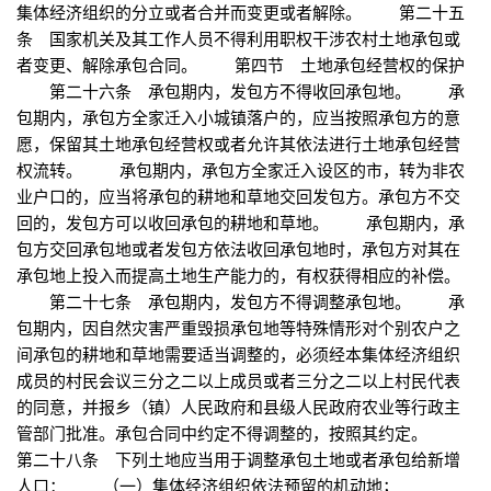
集体经济组织的分立或者合并而变更或者解除。 第二十五
条 国家机关及其工作人员不得利用职权干涉农村土地承包或
者变更、解除承包合同。 第四节 土地承包经营权的保护
第二十六条 承包期内，发包方不得收回承包地。 承
包期内，承包方全家迁入小城镇落户的，应当按照承包方的意
愿，保留其土地承包经营权或者允许其依法进行土地承包经营
权流转。 承包期内，承包方全家迁入设区的市，转为非农
业户口的，应当将承包的耕地和草地交回发包方。承包方不交
回的，发包方可以收回承包的耕地和草地。 承包期内，承
包方交回承包地或者发包方依法收回承包地时，承包方对其在
承包地上投入而提高土地生产能力的，有权获得相应的补偿。
第二十七条 承包期内，发包方不得调整承包地。 承
包期内，因自然灾害严重毁损承包地等特殊情形对个别农户之
间承包的耕地和草地需要适当调整的，必须经本集体经济组织
成员的村民会议三分之二以上成员或者三分之二以上村民代表
的同意，并报乡（镇）人民政府和县级人民政府农业等行政主
管部门批准。承包合同中约定不得调整的，按照其约定。
第二十八条 下列土地应当用于调整承包土地或者承包给新增
人口： （一）集体经济组织依法预留的机动地；